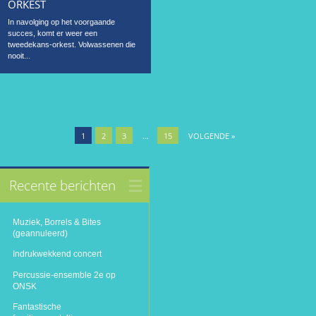
ORKEST
In navolging op het voorgaande
succes, komt er weer een
tweedekans-orkest. Volwassenen die
nooit...
1
2
3
…
15
VOLGENDE »
Recente berichten
Muziek, Borrels & Bites
(geannuleerd)
Indrukwekkend concert
Percussie-ensemble 2e op
ONSK
Fantastische