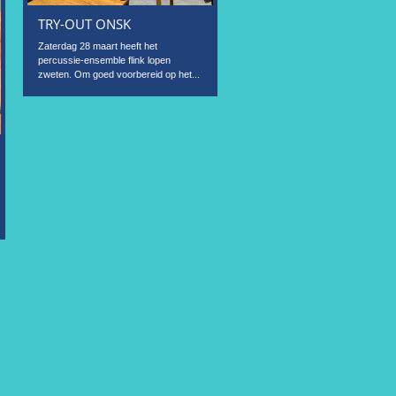
TRY-OUT ONSK
Zaterdag 28 maart heeft het
percussie-ensemble flink lopen
zweten. Om goed voorbereid op het...