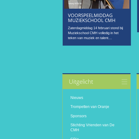
VOORSPEELMIDDAG
MUZIEKSCHOOL CMH
Zaterdagmiddag 14 februari stond bij
Muziekschool CMH volledig in het
teken van muziek en talent....
Uitgelicht
Nieuws
Trompetten van Oranje
Sponsors
Stichting Vrienden van De
CMH