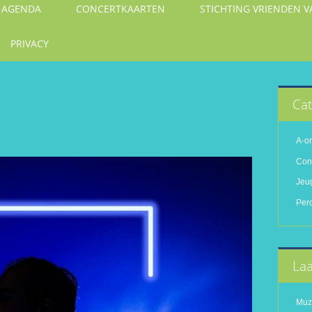
AGENDA
CONCERTKAARTEN
STICHTING VRIENDEN 
PRIVACY
Cat
A-or
Con
Jeu
Per
Laa
Muzi