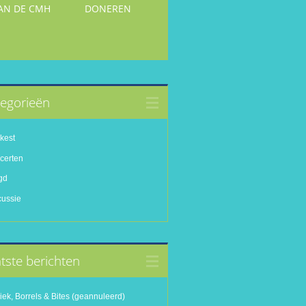
VAN DE CMH
DONEREN
egorieën
kest
certen
gd
cussie
tste berichten
ek, Borrels & Bites (geannuleerd)