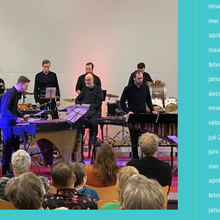
nov
mei
apri
maa
febr
jan
dec
nov
okt
juli
jun
mei
apri
febr
jan