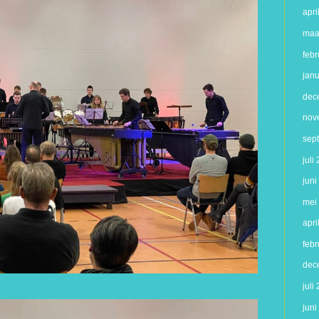
apri
maa
febr
jan
dec
nov
sep
juli
jun
mei
apri
febr
dec
juli
jun