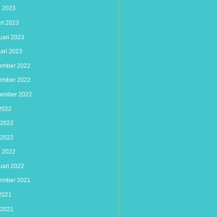
l 2023
rt 2023
uari 2023
uari 2023
ember 2022
ember 2022
tember 2022
 2022
i 2022
 2022
l 2022
uari 2022
ember 2021
 2021
i 2021