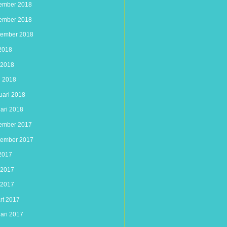
ember 2018
ember 2018
tember 2018
 2018
i 2018
l 2018
uari 2018
uari 2018
ember 2017
tember 2017
 2017
i 2017
 2017
rt 2017
uari 2017