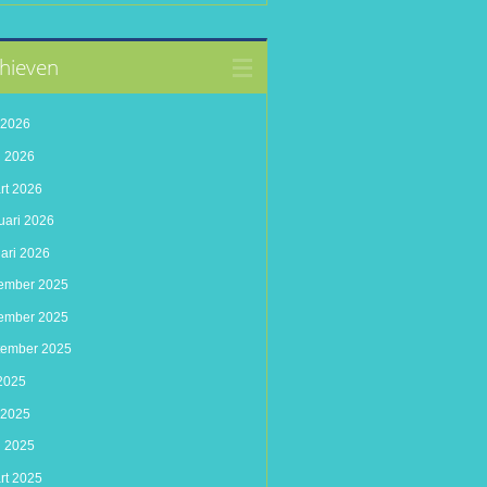
hieven
i 2026
l 2026
rt 2026
uari 2026
uari 2026
ember 2025
ember 2025
tember 2025
 2025
 2025
l 2025
rt 2025