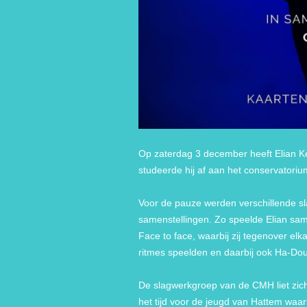
Op zaterdag 3 december heeft Elian Ke
studeerde hij af aan het conservatoriu
Voor de pauze werden verschillende sl
samenstellingen. Zo speelde Elian sa
Face to face, waarbij zij tegenover el
ritmes speelden en daarbij ook Ha-Do
De slagwerkgroep van de CMH liet zic
het tijd voor de jeugd van Hattem waarb