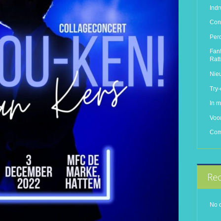
Ind
Conc
Per
Fant
Rat
Nie
Try
In 
Voo
Com
Rec
No 