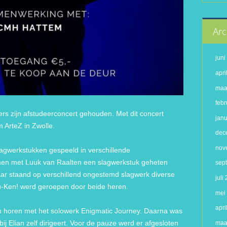
Arc
jun
apri
maa
febr
rs zijn afstudeerconcert gehouden. Met dit concert
jan
m ArteZ in Zwolle.
dec
nov
agwerkstukken gespeeld in verschillende
men met Luuk van Raalten een slagwerkstuk geheten
sep
kaar staand op verschillend ongestemd slagwerk diverse
juli
u-Ken! werd geroepen door beide heren.
mei
apri
h horen met het solowerk Enigmatic Journey. Daarna was
ij Elian zelf dirigeert. Voor de pauze werd er afgesloten
maa