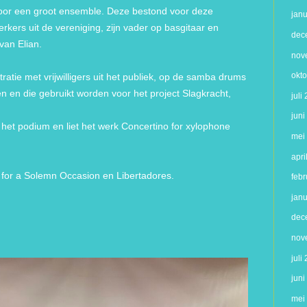
oor een groot ensemble. Deze bestond voor deze
jan
kers uit de vereniging, zijn vader op basgitaar en
dec
van Elian.
nov
okt
tie met vrijwilligers uit het publiek, op de samba drums
en die gebruikt worden voor het project Slagkracht,
juli
jun
 het podium en liet het werk Concertino for xylophone
mei
apri
 for a Solemn Occasion en Libertadores.
febr
jan
dec
nov
juli
jun
mei