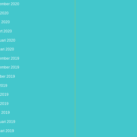
ember 2020
 2020
l 2020
rt 2020
uari 2020
uari 2020
ember 2019
ember 2019
ober 2019
 2019
i 2019
 2019
l 2019
uari 2019
uari 2019