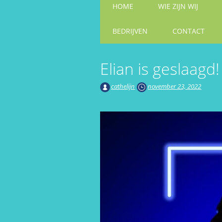
Hoofdmenu
HOME
WIE ZIJN WIJ
naar
inhoud
BEDRIJVEN
CONTACT
Elian is geslaagd!
cathelijn
november 23, 2022