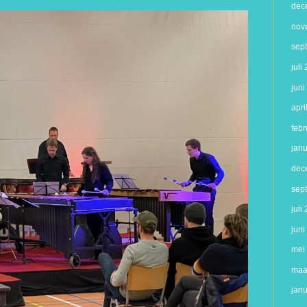
dec
nov
sep
juli
jun
apri
febr
jan
dec
sep
juli
jun
mei
maa
jan