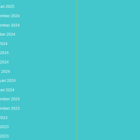
uari 2025
ember 2024
ember 2024
ober 2024
 2024
i 2024
 2024
l 2024
uari 2024
uari 2024
ember 2023
ember 2023
 2023
i 2023
 2023