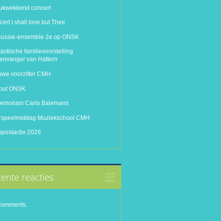
rukwekkend concert
ert I shall love but Thee
cussie-ensemble 2e op ONSK
astische familievoorstelling
tenvanger van Hattem
uwe voorzitter CMH
-out ONSK
memoriam Carlo Balemans
rspeelmiddag Muziekschool CMH
postactie 2026
ente reacties
comments.