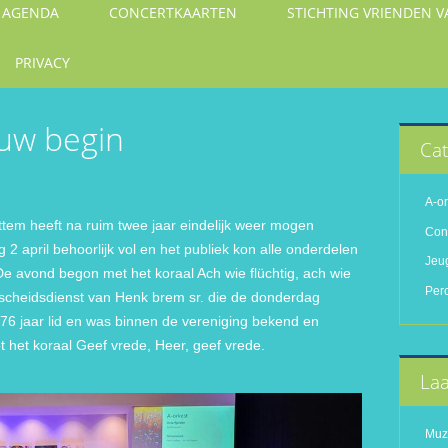
AGENDA
CONCERTKAARTEN
STICHTING VRIENDEN 
PRIVACY
euw begin
Cat
A-or
ttem heeft na ruim twee jaar eindelijk weer mogen
Con
2 april behoorlijk vol en het publiek kon alle onderdelen
Jeu
De avond begon met het koraal Ach wie flüchtig, ach wie
Per
fscheidsdienst van Henk brem sr. die de donderdag
76 jaar lid en was binnen de vereniging bekend en
 het koraal Geef vrede, Heer, geef vrede.
Laa
Muzi