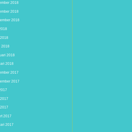
ember 2018
ember 2018
tember 2018
 2018
i 2018
l 2018
uari 2018
uari 2018
ember 2017
tember 2017
 2017
i 2017
 2017
rt 2017
uari 2017