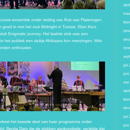
apri
maa
cussie-ensemble onder leiding van Rob van Plateringen
febr
 goed in met het stuk Midnight in Tunisia. Elian Kers
jan
stuk Enigmatic journey. Het laatste stuk was een
dec
in het publiek een stukje Afrikaans kon meezingen. Mits
 konden onthouden.
nov
sep
juli
jun
mei
apri
febr
dec
juli
orkest het tweede deel van haar programma onder
jun
Pöhl. Benita Dam die de stukken aankondigde, vertelde dat