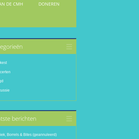
VAN DE CMH
DONEREN
egorieën
kest
certen
gd
cussie
tste berichten
ek, Borrels & Bites (geannuleerd)