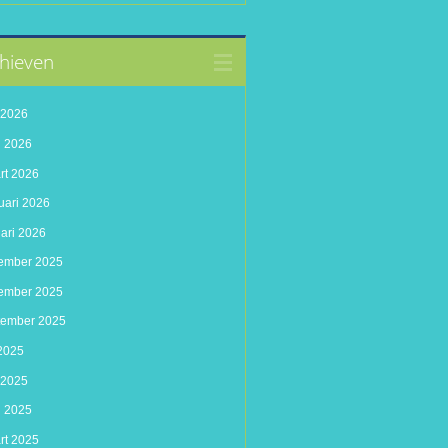
hieven
i 2026
l 2026
rt 2026
uari 2026
uari 2026
ember 2025
ember 2025
tember 2025
 2025
 2025
l 2025
rt 2025