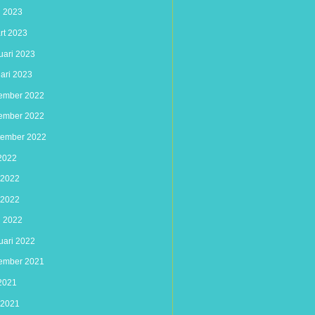
l 2023
rt 2023
uari 2023
uari 2023
ember 2022
ember 2022
tember 2022
 2022
i 2022
 2022
l 2022
uari 2022
ember 2021
 2021
i 2021