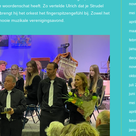
nov
 woordenschat heeft. Zo vertelde Ulrich dat je Strudel
rengt hij het orkest het fingerspitzengefühl bij. Zowel het
mei
 mooie muzikale verenigingsavond.
apri
maa
febr
jan
dec
nov
okt
juli
jun
mei
apri
febr
jan