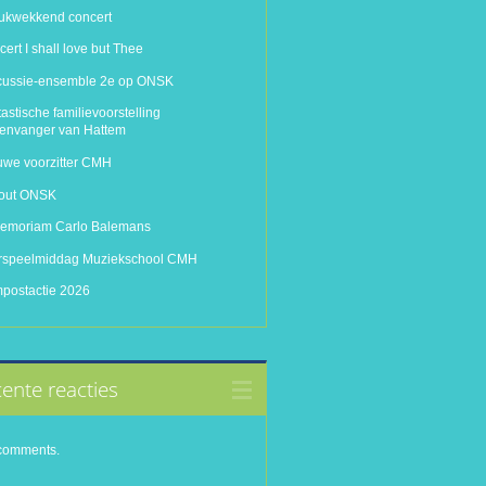
rukwekkend concert
ert I shall love but Thee
cussie-ensemble 2e op ONSK
astische familievoorstelling
tenvanger van Hattem
uwe voorzitter CMH
-out ONSK
memoriam Carlo Balemans
rspeelmiddag Muziekschool CMH
postactie 2026
ente reacties
comments.