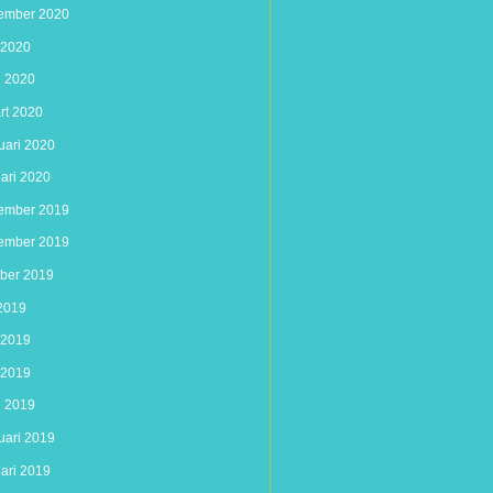
ember 2020
 2020
l 2020
rt 2020
uari 2020
uari 2020
ember 2019
ember 2019
ober 2019
 2019
i 2019
 2019
l 2019
uari 2019
uari 2019