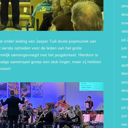
jan
dec
nov
okt
juli
st onder leiding van Jasper Tuik leuke popmuziek van
 eerste optreden voor de leden van het grote
jun
melijk samengevoegd met het jeugdorkest. Hierdoor is
mei
malige samenspel groep een stuk hoger, maar zij hebben
apri
unnen!
febr
jan
dec
nov
juli
jun
mei