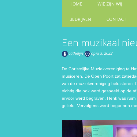
Hoofdmenu
HOME
WIE ZIJN WIJ
naar
inhoud
BEDRIJVEN
CONTACT
Een muzikaal ni
cathelijn
april 3, 2022
De Christelijke Muziekvereniging te Ha
musiceren. De Open Poort zat zaterdag 
van de muziekvereniging beluisteren. 
nichtig die ook werd gespeeld op de a
ervoor werd begraven. Henk was ruim 
geliefd. Vervolgens werd begonnen met