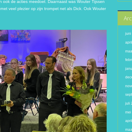
 en ook de acties meedoet. Daarnaast was Wouter Tijssen
s met veel plezier op zijn trompet net als Dick. Ook Wouter
Arc
jun
apri
maa
febr
jan
dec
nov
sep
juli
mei
apri
maa