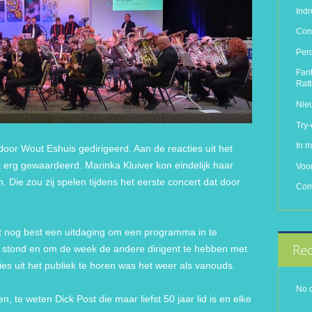
Ind
Conc
Per
Fant
Rat
Nie
Try
In 
door Wout Eshuis gedirigeerd. Aan de reacties uit het
it erg gewaardeerd. Marinka Kluiver kon eindelijk haar
Voo
n. Die zou zij spelen tijdens het eerste concert dat door
Com
et nog best een uitdaging om een programma in te
Rec
r stond en om de week de andere dirigent te hebben met
cties uit het publiek te horen was het weer als vanouds.
No 
, te weten Dick Post die maar liefst 50 jaar lid is en elke