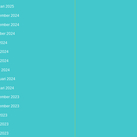
uari 2025
ember 2024
ember 2024
ober 2024
 2024
i 2024
 2024
l 2024
uari 2024
uari 2024
ember 2023
ember 2023
 2023
i 2023
 2023