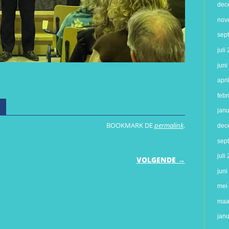
dec
nov
sep
juli
jun
apri
febr
D
jan
BOOKMARK DE
permalink
.
dec
sep
IE
juli
VOLGENDE →
jun
mei
maa
jan