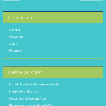
Categorieën
A-orkest
Concerten
Jeugd
Percussie
Laatste berichten
Muziek, Borrels & Bites (geannuleerd)
Indrukwekkend concert
Concert I shall love but Thee
Percussie-ensemble 2e op ONSK