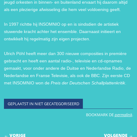
jeugd orkesten in binnen- en buitenland ervaart hij daarom altijd
als een plezierige afwisseling die hem veel voldoening geeft.
In 1997 richtte hij INSOMNIO op en is sindsdien de artistiek
stuwende kracht achter het ensemble. Daarnaast initieert en
ontwikkelt hij regelmatig zijn eigen projecten.
Ulrich Pöhl heeft meer dan 300 nieuwe composities in première
gebracht en heeft een aantal radio-, televisie en cd-opnames
gemaakt, voor onder andere de Duitse en Nederlandse Radio, de
Nederlandse en Franse Televisie, als ook de BBC. Zijn eerste CD
met INSOMNIO won de
Preis der Deutschen Schallplattenkritik
.
GEPLAATST IN NIET GECATEGORISEERD
BOOKMARK DE
permalink
.
BERICHTNAVIGATIE
← VORIGE
VOLGENDE →