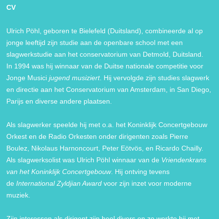
CV
Ulrich Pöhl, geboren te Bielefeld (Duitsland), combineerde al op
jonge leeftijd zijn studie aan de openbare school met een
slagwerkstudie aan het conservatorium van Detmold, Duitsland.
In 1994 was hij winnaar van de Duitse nationale competitie voor
Jonge Musici
jugend musiziert
. Hij vervolgde zijn studies slagwerk
en directie aan het Conservatorium van Amsterdam, in San Diego,
Parijs en diverse andere plaatsen.
Als slagwerker speelde hij met o.a. het Koninklijk Concertgebouw
Orkest en de Radio Orkesten onder dirigenten zoals Pierre
Boulez, Nikolaus Harnoncourt, Peter Eötvös, en Ricardo Chailly.
Als slagwerksolist was Ulrich Pöhl winnaar van de
Vriendenkrans
van het Koninklijk Concertgebouw
. Hij ontving tevens
de
International Zyldjian Award
voor zijn inzet voor moderne
muziek.
Zijn interessen als dirigent zijn heel divers en zo werkte hij met