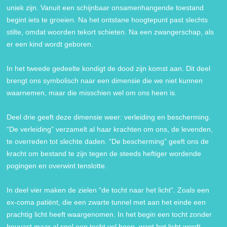
uniek zijn. Vanuit een schijnbaar onsamenhangende toestand
begint iets te groeien. Na het ontstane hoogtepunt past slechts
stilte, omdat woorden tekort schieten. Na een zwangerschap, als
er een kind wordt geboren.
In het tweede gedeelte kondigt de dood zijn komst aan. Dit deel
brengt ons symbolisch naar een dimensie die we niet kunnen
waarnemen, maar die misschien wel om ons heen is.
Deel drie geeft deze dimensie weer: verleiding en bescherming.
“De verleiding” verzamelt al haar krachten om ons, de levenden,
te overreden tot slechte daden. “De bescherming” geeft ons de
kracht om bestand te zijn tegen de steeds heftiger wordende
pogingen en overwint tenslotte.
In deel vier maken de zielen “de tocht naar het licht”. Zoals een
ex-coma patiënt, die een zwarte tunnel met aan het einde een
prachtig licht heeft waargenomen. In het begin een tocht zonder
houvast maar al snel een tocht vol hoop, want het licht wordt