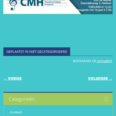
GEPLAATST IN NIET GECATEGORISEERD
BOOKMARK DE
permalink
.
BERICHTNAVIGATIE
← VORIGE
VOLGENDE →
Categorieën
A-orkest